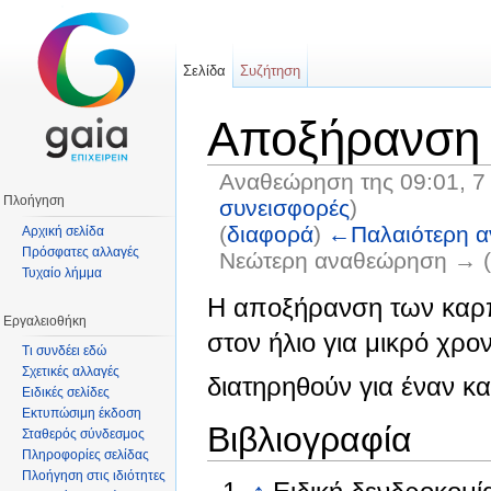
Σελίδα
Συζήτηση
Αποξήρανση 
Αναθεώρηση της 09:01, 7
Πλοήγηση
συνεισφορές
)
(
διαφορά
)
←Παλαιότερη 
Αρχική σελίδα
Πρόσφατες αλλαγές
Νεώτερη αναθεώρηση → (
Τυχαίο λήμμα
Μετάβαση σε:
πλοήγηση
,
αναζήτηση
Η αποξήρανση των κα
Εργαλειοθήκη
στον ήλιο για μικρό χρο
Τι συνδέει εδώ
Σχετικές αλλαγές
διατηρηθούν για έναν κα
Ειδικές σελίδες
Εκτυπώσιμη έκδοση
Βιβλιογραφία
Σταθερός σύνδεσμος
Πληροφορίες σελίδας
Πλοήγηση στις ιδιότητες