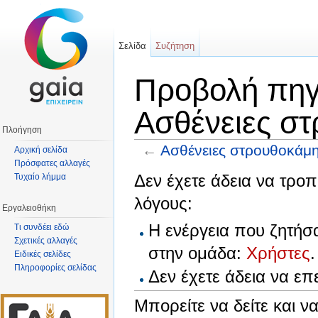
Σελίδα
Συζήτηση
Προβολή πηγα
Ασθένειες σ
Πλοήγηση
←
Ασθένειες στρουθοκάμ
Αρχική σελίδα
Πρόσφατες αλλαγές
Μετάβαση σε:
πλοήγηση
,
αναζήτηση
Δεν έχετε άδεια να τροπ
Τυχαίο λήμμα
λόγους:
Εργαλειοθήκη
Η ενέργεια που ζητήσ
Τι συνδέει εδώ
Σχετικές αλλαγές
στην ομάδα:
Χρήστες
.
Ειδικές σελίδες
Πληροφορίες σελίδας
Δεν έχετε άδεια να ε
Μπορείτε να δείτε και ν