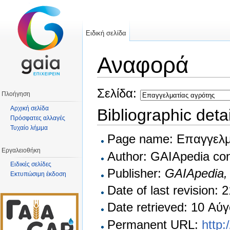
Ειδική σελίδα
Αναφορά
Μετάβαση σε:
πλοήγηση
,
αναζήτηση
Σελίδα:
Πλοήγηση
Αρχική σελίδα
Bibliographic det
Πρόσφατες αλλαγές
Τυχαίο λήμμα
Page name: Επαγγελμ
Εργαλειοθήκη
Author: GAIApedia con
Ειδικές σελίδες
Publisher:
GAIApedia
Εκτυπώσιμη έκδοση
Date of last revision:
Date retrieved: 10 Α
Permanent URL:
http: