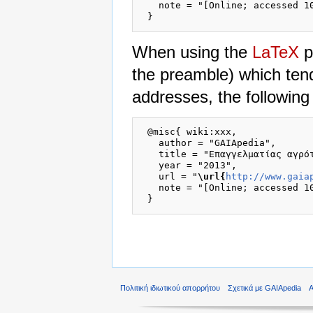
   note = "[Online; accessed 10
When using the
LaTeX
p
the preamble) which ten
addresses, the following
 @misc{ wiki:xxx,

   author = "GAIApedia",

   title = "Επαγγελματίας αγρότ
   year = "2013",

   url = "
\url{
http://www.gaia
   note = "[Online; accessed 10
Πολιτική ιδιωτικού απορρήτου
Σχετικά με GAIApedia