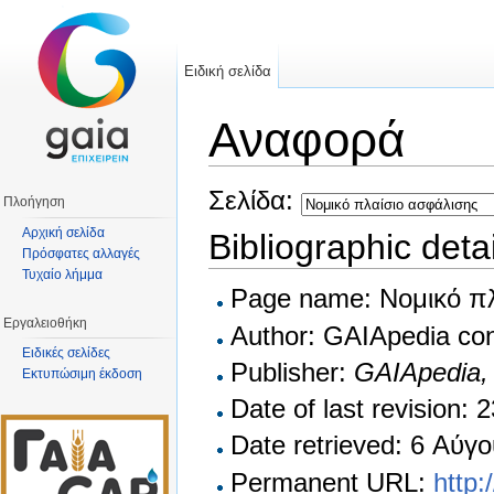
Ειδική σελίδα
Αναφορά
Μετάβαση σε:
πλοήγηση
,
αναζήτηση
Σελίδα:
Πλοήγηση
Αρχική σελίδα
Bibliographic det
Πρόσφατες αλλαγές
Τυχαίο λήμμα
Page name: Νομικό π
Εργαλειοθήκη
Author: GAIApedia con
Ειδικές σελίδες
Publisher:
GAIApedia
Εκτυπώσιμη έκδοση
Date of last revision:
Date retrieved: 6 Αύ
Permanent URL:
http: