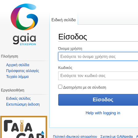
Ειδική σελίδα
Είσοδος
Μετάβαση σε:
πλοήγηση
,
αναζήτηση
Όνομα χρήστη
Πλοήγηση
Αρχική σελίδα
Κωδικός
Πρόσφατες αλλαγές
Τυχαίο λήμμα
Διατηρήστε με σε σύνδεση
Εργαλειοθήκη
Ειδικές σελίδες
Εκτυπώσιμη έκδοση
Help with logging in
Πολιτική ιδιωτικού απορρήτου
Σχετικά με GAIApedia