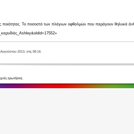
ης ποιότητας. Το ποσοστό των πλάγιων
οφθαλμών
που παράγουν θηλυκά άνθ
λία_καρυδιάς_Ashley&oldid=17552
»
 Αυγούστου 2013, στις 08:16.
χνές ερωτήσεις