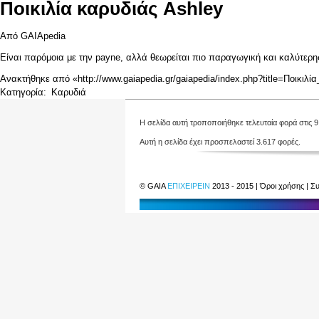
Ποικιλία καρυδιάς Ashley
Από GAIApedia
Είναι παρόμοια με την
payne
, αλλά θεωρείται πιο παραγωγική και καλύτερ
Ανακτήθηκε από «
http://www.gaiapedia.gr/gaiapedia/index.php?title=Ποικι
Κατηγορία
:
Καρυδιά
Η σελίδα αυτή τροποποιήθηκε τελευταία φορά στις 9
Αυτή η σελίδα έχει προσπελαστεί 3.617 φορές.
©
GAIA
ΕΠΙΧΕΙΡΕΙΝ
2013 - 2015 |
Όροι χρήσης
|
Συ