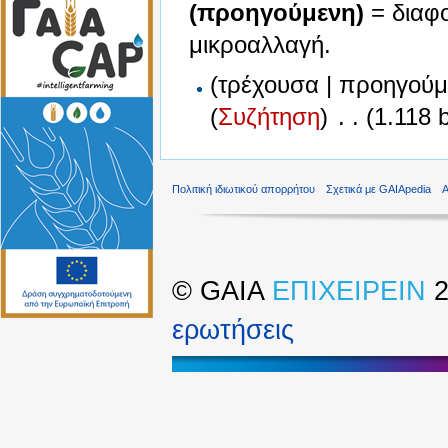
(προηγούμενη)
= διαφ
μικροαλλαγή.
(τρέχουσα | προηγούμ
(
Συζήτηση
)
‎
. .
(1.118 
Πολιτική ιδιωτικού απορρήτου
Σχετικά με GAIApedia
©
GAIA
ΕΠΙΧΕΙΡΕΙΝ
2
ερωτήσεις