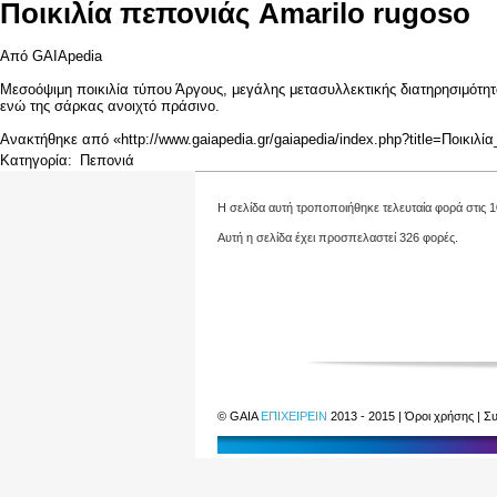
Ποικιλία πεπονιάς Amarilo rugoso
Από GAIApedia
Μεσοόψιμη
ποικιλία
τύπου Άργους, μεγάλης μετασυλλεκτικής διατηρησιμότητ
ενώ της σάρκας ανοιχτό πράσινο.
Ανακτήθηκε από «
http://www.gaiapedia.gr/gaiapedia/index.php?title=Ποικι
Κατηγορία
:
Πεπονιά
Η σελίδα αυτή τροποποιήθηκε τελευταία φορά στις 1
Αυτή η σελίδα έχει προσπελαστεί 326 φορές.
©
GAIA
ΕΠΙΧΕΙΡΕΙΝ
2013 - 2015 |
Όροι χρήσης
|
Συ