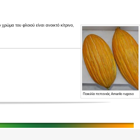
χρώμα του φλοιού είναι ανοικτό κίτρινο,
Ποικιλία πεπονιάς Amarilo rugoso