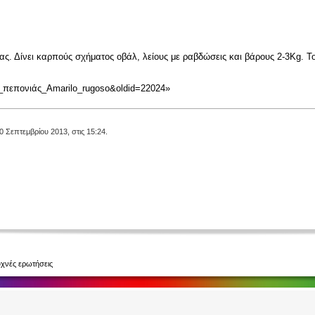
ας. Δίνει
καρπούς
σχήματος οβάλ, λείους με ραβδώσεις και βάρους 2-3Kg. Το 
λία_πεπονιάς_Amarilo_rugoso&oldid=22024
»
0 Σεπτεμβρίου 2013, στις 15:24.
χνές ερωτήσεις