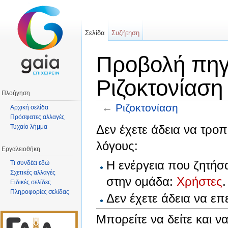
Σελίδα
Συζήτηση
Προβολή πηγα
Ριζοκτονίαση
Πλοήγηση
←
Ριζοκτονίαση
Αρχική σελίδα
Πρόσφατες αλλαγές
Μετάβαση σε:
πλοήγηση
,
αναζήτηση
Δεν έχετε άδεια να τροπ
Τυχαίο λήμμα
λόγους:
Εργαλειοθήκη
Η ενέργεια που ζητήσ
Τι συνδέει εδώ
Σχετικές αλλαγές
στην ομάδα:
Χρήστες
.
Ειδικές σελίδες
Πληροφορίες σελίδας
Δεν έχετε άδεια να ε
Μπορείτε να δείτε και ν