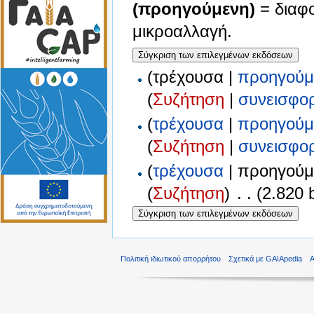
(προηγούμενη)
= διαφ
μικροαλλαγή.
(τρέχουσα |
προηγούμ
(
Συζήτηση
|
συνεισφο
(
τρέχουσα
|
προηγούμ
(
Συζήτηση
|
συνεισφο
(
τρέχουσα
| προηγούμ
(
Συζήτηση
)
‎
. .
(2.820 
Πολιτική ιδιωτικού απορρήτου
Σχετικά με GAIApedia