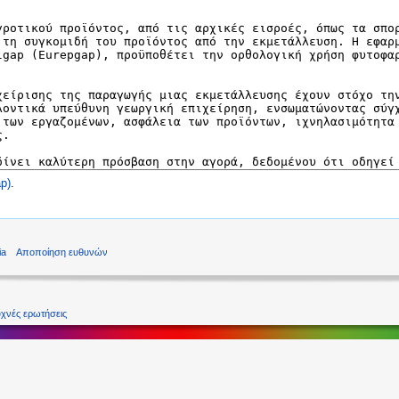
p)
.
ia
Αποποίηση ευθυνών
χνές ερωτήσεις