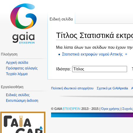
Ειδική σελίδα
Τίτλος Στατιστικά εκτ
Μετάβαση σε:
πλοήγηση
,
αναζήτηση
Μια λίστα όλων των σελίδων που έχουν την 
Στατιστικά εκτροφών νομού Αττικής
+
Πλοήγηση
Αρχική σελίδα
Πρόσφατες αλλαγές
Ιδιότητα:
Τι
Τυχαίο λήμμα
Εργαλειοθήκη
Πολιτική ιδιωτικού απορρήτου
Σχετικά με GAIApedia
Ειδικές σελίδες
Εκτυπώσιμη έκδοση
©
GAIA
ΕΠΙΧΕΙΡΕΙΝ
2013 - 2015 |
Όροι χρήσης
|
Συχνές