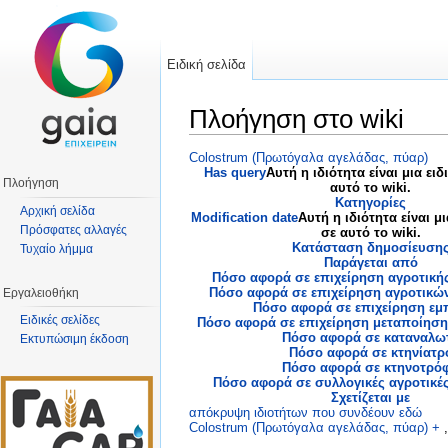
Ειδική σελίδα
Πλοήγηση στο wiki
Μετάβαση σε:
πλοήγηση
,
αναζήτηση
Colostrum (Πρωτόγαλα αγελάδας, πύαρ)
Has query
Αυτή η ιδιότητα είναι μια ειδ
Πλοήγηση
αυτό το wiki.
Κατηγορίες
Αρχική σελίδα
Modification date
Αυτή η ιδιότητα είναι μι
Πρόσφατες αλλαγές
σε αυτό το wiki.
Κατάσταση δημοσίευση
Τυχαίο λήμμα
Παράγεται από
Πόσο αφορά σε επιχείρηση αγροτικ
Πόσο αφορά σε επιχείρηση αγροτικώ
Εργαλειοθήκη
Πόσο αφορά σε επιχείρηση εμ
Ειδικές σελίδες
Πόσο αφορά σε επιχείρηση μεταποίησ
Πόσο αφορά σε καταναλω
Εκτυπώσιμη έκδοση
Πόσο αφορά σε κτηνίατρ
Πόσο αφορά σε κτηνοτρό
Πόσο αφορά σε συλλογικές αγροτικέ
Σχετίζεται με
απόκρυψη ιδιοτήτων που συνδέουν εδώ
Colostrum (Πρωτόγαλα αγελάδας, πύαρ)
+