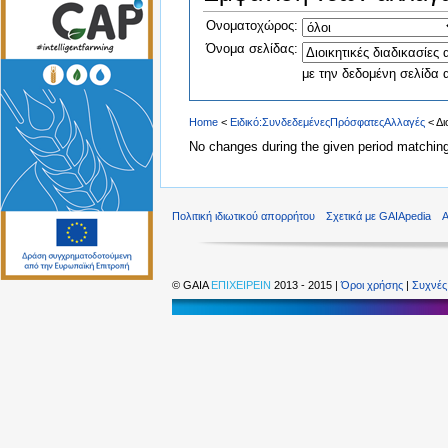
Ονοματοχώρος:
Όνομα σελίδας:
με την δεδομένη σελίδα α
Home
<
Ειδικό:ΣυνδεδεμένεςΠρόσφατεςΑλλαγές
< Δι
No changes during the given period matching 
Πολιτική ιδιωτικού απορρήτου
Σχετικά με GAIApedia
©
GAIA
ΕΠΙΧΕΙΡΕΙΝ
2013 - 2015 |
Όροι χρήσης
|
Συχνές