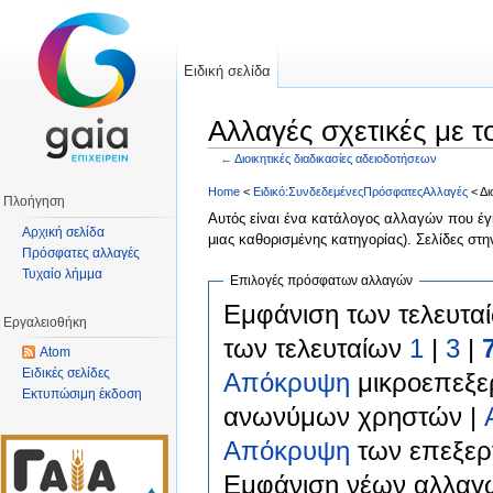
Ειδική σελίδα
Αλλαγές σχετικές με τ
←
Διοικητικές διαδικασίες αδειοδοτήσεων
Μετάβαση σε:
πλοήγηση
,
αναζήτηση
Home
<
Ειδικό:ΣυνδεδεμένεςΠρόσφατεςΑλλαγές
< Δι
Πλοήγηση
Αυτός είναι ένα κατάλογος αλλαγών που έγ
Αρχική σελίδα
μιας καθορισμένης κατηγορίας). Σελίδες στ
Πρόσφατες αλλαγές
Τυχαίο λήμμα
Επιλογές πρόσφατων αλλαγών
Εμφάνιση των τελευτα
Εργαλειοθήκη
των τελευταίων
1
|
3
|
Atom
Ειδικές σελίδες
Απόκρυψη
μικροεπεξε
Εκτυπώσιμη έκδοση
ανωνύμων χρηστών |
Απόκρυψη
των επεξερ
Εμφάνιση νέων αλλαγ