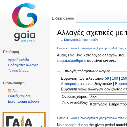
Ειδική σελίδα
Αλλαγές σχετικές με 
←
Κατηγορία:Σιτηρό προϊόν
Μετάβαση σε:
πλοήγηση
,
αναζήτηση
Home
<
Ειδικό:ΣυνδεδεμένεςΠρόσφατεςΑλλαγές
< 
Πλοήγηση
Αυτός είναι ένα κατάλογος αλλαγών που έ
Αρχική σελίδα
παρακολούθησής
σας είναι
έντονες
.
Πρόσφατες αλλαγές
Τυχαίο λήμμα
Επιλογές πρόσφατων αλλαγών
Εμφάνιση των τελευταίων
50
|
100
|
250
Εργαλειοθήκη
Απόκρυψη
μικροεπεξεργασιών |
Εμφάν
Εμφάνιση νέων αλλαγών αρχίζοντας 
Atom
Ειδικές σελίδες
Ονοματοχώρος:
Εκτυπώσιμη έκδοση
Όνομα σελίδας:
Home
<
Ειδικό:ΣυνδεδεμένεςΠρόσφατεςΑλλαγές
< 
No changes during the given period matchin