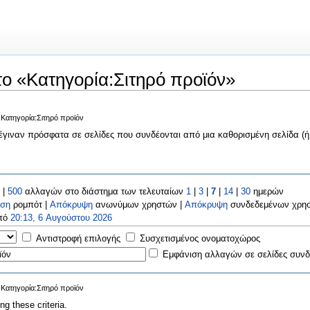
το «Κατηγορία:Σιτηρό προϊόν»
Κατηγορία:Σιτηρό προϊόν
γιναν πρόσφατα σε σελίδες που συνδέονται από μια καθορισμένη σελίδα (ή 
|
500
αλλαγών στο διάστημα των τελευταίων
1
|
3
|
7
|
14
|
30
ημερών
ιση
ρομπότ |
Απόκρυψη
ανωνύμων χρηστών |
Απόκρυψη
συνδεδεμένων χρη
από
20:13, 6 Αυγούστου 2026
Αντιστροφή επιλογής
Συσχετισμένος ονοματοχώρος
Εμφάνιση αλλαγών σε σελίδες συνδε
Κατηγορία:Σιτηρό προϊόν
g these criteria.