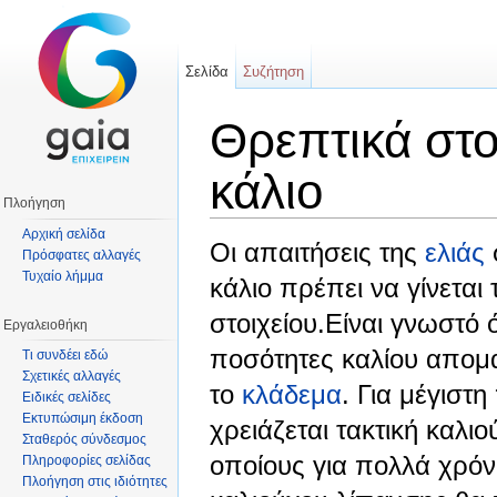
Σελίδα
Συζήτηση
Θρεπτικά στο
κάλιο
Πλοήγηση
Μετάβαση σε:
πλοήγηση
,
αναζήτηση
Αρχική σελίδα
Οι απαιτήσεις της
ελιάς
σ
Πρόσφατες αλλαγές
Τυχαίο λήμμα
κάλιο πρέπει να γίνεται 
στοιχείου.Είναι γνωστό
Εργαλειοθήκη
ποσότητες καλίου απομ
Τι συνδέει εδώ
Σχετικές αλλαγές
το
κλάδεμα
. Για μέγιστ
Ειδικές σελίδες
Εκτυπώσιμη έκδοση
χρειάζεται τακτική καλι
Σταθερός σύνδεσμος
οποίους για πολλά χρόνι
Πληροφορίες σελίδας
Πλοήγηση στις ιδιότητες