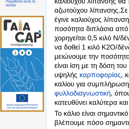
καλιούχου λίπανσης θα 
Παραθέστε αυτή τη
σελίδα
αζωτούχου λίπανσης.Σε 
έγινε καλιούχος λίπανση,
ποσότητα διπλάσια από
χορηγείται 0,5 κιλό Ν/δέ
να δοθεί 1 κιλό Κ2Ο/δένδ
μειώνουμε την ποσότητα
είναι ίση με τη δόση τ
υψηλής
καρποφορίας
, 
καλίου για συμπλήρωση
φυλλοδιαγνωστική
, όπο
κατευθύνει καλύτερα κα
Το κάλιο είναι σημαντικό
βλέπουμε πόσο σημαντικό