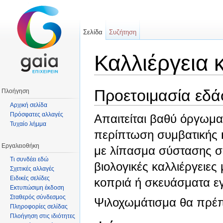
Σελίδα
Συζήτηση
Καλλιέργεια 
Μετάβαση σε:
πλοήγηση
,
αναζήτηση
Προετοιμασία εδ
Πλοήγηση
Αρχική σελίδα
Πρόσφατες αλλαγές
Απαιτείται βαθύ όργωμα 
Τυχαίο λήμμα
περίπτωση συμβατικής
Εργαλειοθήκη
με λίπασμα σύστασης 
Τι συνδέει εδώ
βιολογικές καλλιέργειε
Σχετικές αλλαγές
Ειδικές σελίδες
κοπριά ή σκευάσματα ε
Εκτυπώσιμη έκδοση
Σταθερός σύνδεσμος
Ψιλοχωμάτισμα θα πρέπ
Πληροφορίες σελίδας
Πλοήγηση στις ιδιότητες