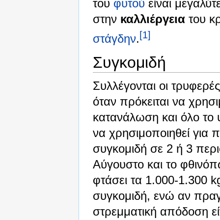
του
φυτού
είναι μεγαλύτ
στην
καλλιέργεια
του κρ
[1]
στάγδην
.
Συγκομιδή
Συλλέγονται οι τρυφερέ
όταν πρόκειται να χρησ
κατανάλωση και όλο το υ
να χρησιμοποιηθεί για 
συγκομιδή σε 2 ή 3 περιό
Αύγουστο και το φθινό
φτάσει τα 1.000-1.300 k
συγκομιδή, ενώ αν πραγμ
στρεμματική απόδοση ε