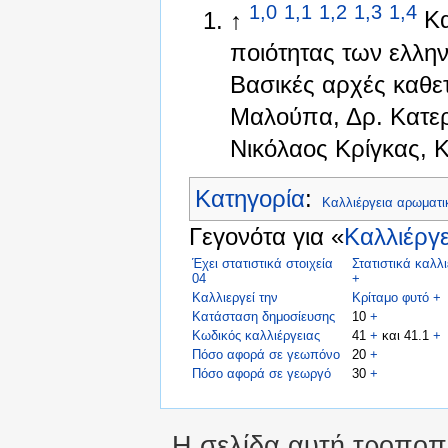
1,0
1,1
1,2
1,3
1,4
↑
Κα
ποιότητας των ελλη
Βασικές αρχές καθε
Μαλούπα, Δρ. Κατερ
Νικόλαος Κρίγκας, 
Κατηγορία
:
Καλλιέργεια αρωματ
Γεγονότα για «
Καλλιέργε
Έχει στατιστικά στοιχεία
Στατιστικά καλλ
04
+
Καλλιεργεί την
Κρίταμο φυτό
+
Κατάσταση δημοσίευσης
10
+
Κωδικός καλλιέργειας
41
+
και 41.1
+
Πόσο αφορά σε γεωπόνο
20
+
Πόσο αφορά σε γεωργό
30
+
Η σελίδα αυτή τροποπο