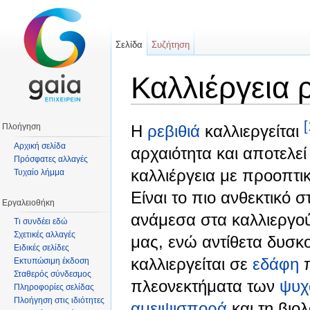
Σελίδα
Συζήτηση
Καλλιέργεια 
Μετάβαση σε:
πλοήγηση
,
αναζήτηση
[
Πλοήγηση
Η
ρεβιθιά
καλλιεργείται
Αρχική σελίδα
αρχαιότητα και αποτελε
Πρόσφατες αλλαγές
καλλιέργεια με προοπτικ
Τυχαίο λήμμα
Είναι το πιο ανθεκτικό 
Εργαλειοθήκη
ανάμεσα στα καλλιεργ
Τι συνδέει εδώ
Σχετικές αλλαγές
μας, ενώ αντίθετα δυσκ
Ειδικές σελίδες
καλλιεργείται σε
εδάφη
π
Εκτυπώσιμη έκδοση
Σταθερός σύνδεσμος
πλεονεκτήματα των
ψυχ
Πληροφορίες σελίδας
Πλοήγηση στις ιδιότητες
αμειψισπορά
και τη βιο