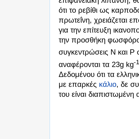
επιφανειακή λίπανση, θ
ότι το ρεβίθι ως καρποδ
πρωτεΐνη, χρειάζεται ε
για την επίτευξη ικανο
την προσθήκη φωσφόρου
συγκεντρώσεις N και P 
-
αναφέρονται τα 23g kg
Δεδομένου ότι τα ελλην
με επαρκές
κάλιο
, δε σ
του είναι διαπιστωμένη