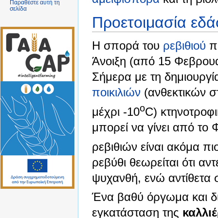
Παραθέστε αυτή τη
σελίδα
Προετοιμασία εδά
Η σπορά του
ρεβιθιού
πα
Άνοιξη (από 15 Φεβρουα
Σήμερα με τη δημιουργ
ποικιλιών
(ανθεκτικών σ
o
μέχρι -10
C) κτηνοτροφ
μπορεί να γίνει από το
ρεβιθιών είναι ακόμα πι
ρεβύθι θεωρείται ότι αν
ψυχανθή, ενώ αντίθετα σ
Ένα βαθύ όργωμα και δισ
εγκατάσταση της
καλλιέ