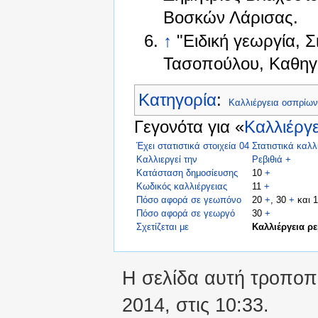
Βοσκών Λάρισας.
↑
"Ειδική γεωργία, 
Τασοπούλου, Καθηγή
Κατηγορία
:
Καλλιέργεια οσπρίω
Γεγονότα για «
Καλλιέργε
Έχει στατιστικά στοιχεία 04
Στατιστικά καλλ
Καλλιεργεί την
Ρεβιθιά
+
Κατάσταση δημοσίευσης
10
+
Κωδικός καλλιέργειας
11
+
Πόσο αφορά σε γεωπόνο
20
+
, 30
+
και 
Πόσο αφορά σε γεωργό
30
+
Σχετίζεται με
Καλλιέργεια ρε
Η σελίδα αυτή τροποπο
2014, στις 10:33.