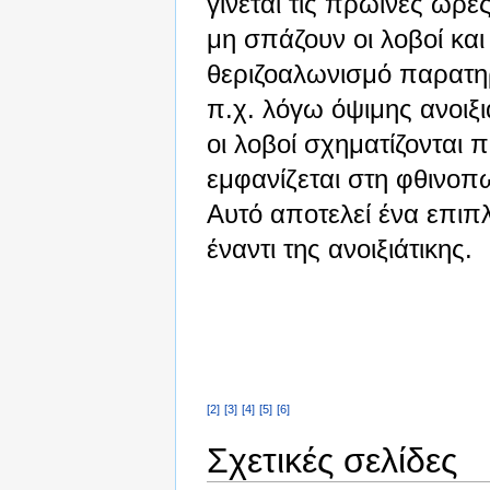
γίνεται τις πρωινές ώρε
μη σπάζουν οι λοβοί και
θεριζοαλωνισμό παρατηρ
π.χ. λόγω όψιμης ανοιξ
οι λοβοί σχηματίζονται 
εμφανίζεται στη φθινοπω
Αυτό αποτελεί ένα επι
έναντι της ανοιξιάτικης.
[2]
[3]
[4]
[5]
[6]
Σχετικές σελίδες