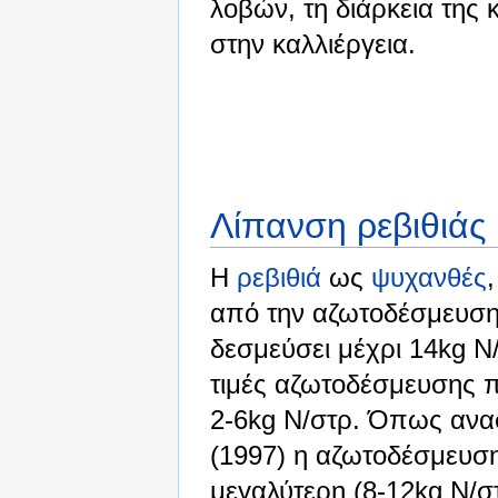
λοβών, τη διάρκεια της
στην καλλιέργεια.
Λίπανση ρεβιθιάς
Η
ρεβιθιά
ως
ψυχανθές
από την αζωτοδέσμευση.
δεσμεύσει μέχρι 14kg N/
τιμές αζωτοδέσμευσης π
2-6kg N/στρ. Όπως αναφ
(1997) η αζωτοδέσμευσ
μεγαλύτερη (8-12kg N/στ