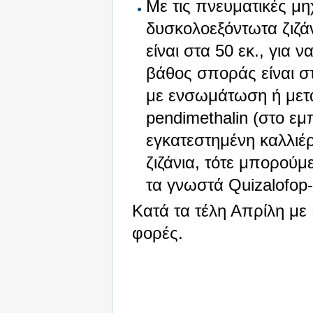
Με τις πνευματικές μ
δυσκολοεξόντωτα ζιζά
είναι στα 50 εκ., για
βάθος σποράς είναι στ
με ενσωμάτωση ή μετα
pendimethalin (στο ε
εγκατεστημένη καλλιέ
ζιζάνια, τότε μπορούμ
τα γνωστά Quizalofop-p
Κατά τα τέλη Απρίλη με 
φορές.