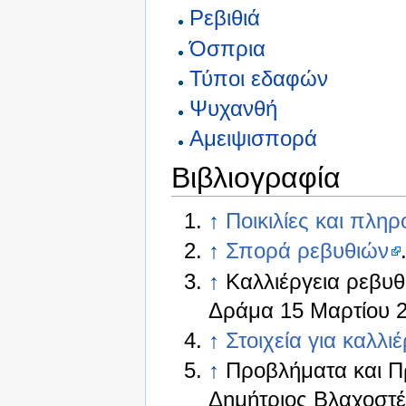
Ρεβιθιά
Όσπρια
Τύποι εδαφών
Ψυχανθή
Αμειψισπορά
Βιβλιογραφία
↑
Ποικιλίες και πληρ
↑
Σπορά ρεβυθιών
↑
Καλλιέργεια ρεβυ
Δράμα 15 Μαρτίου 2
↑
Στοιχεία για καλλι
↑
Προβλήματα και Πρ
Δημήτριος Βλαχοστέ