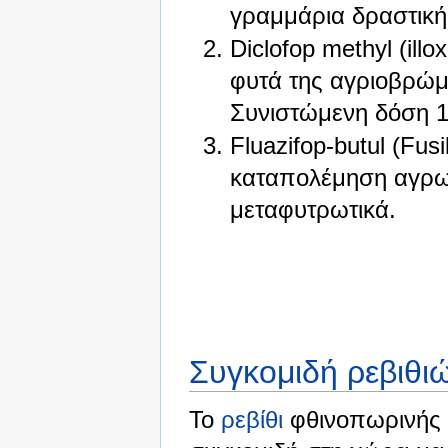
γραμμάρια δραστική
Diclofop methyl (il
φυτά της αγριοβρώμ
Συνιστώμενη δόση 1
Fluazifop-butul (Fu
καταπολέμηση αγρωσ
μεταφυτρωτικά.
Συγκομιδή ρεβιθι
Το
ρεβίθι
φθινοπωρινής σ