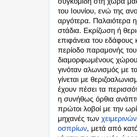
συγκομιδή στη χώρα μα
του Ιουνίου, ενώ της ανο
αργότερα. Παλαιότερα η
στάδια. Εκρίζωση ή θερ
επιφάνεια του εδάφους 
περίοδο παραμονής τους
διαμορφωμένους χώρους
γινόταν αλωνισμός με τ
γίνεται με θεριζοαλωνισ
έχουν πέσει τα περισσό
η συνήθως όρθια ανάπτυξ
πρώτοι λοβοί με την ωρ
μηχανές των
χειμερινών
οσπρίων
, μετά από κατ