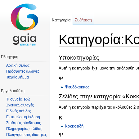
Κατηγορία
Συζήτηση
Κατηγορία:Κο
Μετάβαση σε:
πλοήγηση
,
αναζήτηση
Υποκατηγορίες
Πλοήγηση
Αρχική σελίδα
Αυτή η κατηγορία έχει μόνο την ακόλουθη υ
Πρόσφατες αλλαγές
Τυχαίο λήμμα
Ψ
Ψευδόκοκκος
Εργαλειοθήκη
Σελίδες στην κατηγορία «Κοκ
Τι συνδέει εδώ
Σχετικές αλλαγές
Αυτή η κατηγορία περιέχει τις ακόλουθες 2 
Ειδικές σελίδες
Κ
Εκτυπώσιμη έκδοση
Σταθερός σύνδεσμος
Κοκκοειδή
Πληροφορίες σελίδας
Ψ
Πλοήγηση στις ιδιότητες