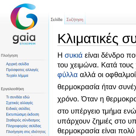
Σελίδα
Συζήτηση
Κλιματικές σ
Μετάβαση σε:
πλοήγηση
,
αναζήτηση
Η
συκιά
είναι δένδρο πο
Πλοήγηση
του χειμώνα. Κατά τους
Αρχική σελίδα
Πρόσφατες αλλαγές
φύλλα
αλλά οι οφθαλμοί
Τυχαίο λήμμα
θερμοκρασία ήταν συνέχ
Εργαλειοθήκη
χρόνο. Όταν η θερμοκρα
Τι συνδέει εδώ
Σχετικές αλλαγές
Ειδικές σελίδες
στο υπέργειο τμήμα ενώ
Εκτυπώσιμη έκδοση
υπάρχουν ζημιές στο υπ
Σταθερός σύνδεσμος
Πληροφορίες σελίδας
θερμοκρασία είναι πολύ
Πλοήγηση στις ιδιότητες