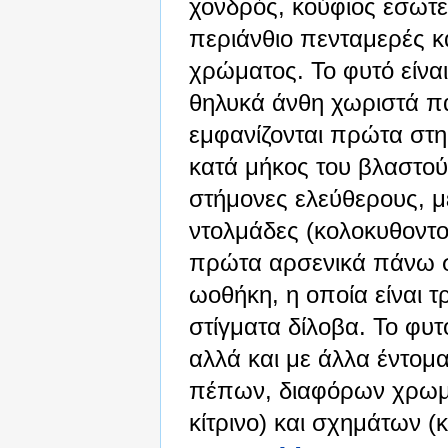
χονδρός, κούφιος εσωτερ
περιάνθιο πενταμερές κα
χρώματος. Το φυτό είναι 
θηλυκά άνθη χωριστά πά
εμφανίζονται πρώτα στη
κατά μήκος του βλαστού
στήμονες ελεύθερους, μ
ντολμάδες (κολοκυθοντο
πρώτα αρσενικά πάνω σ
ωοθήκη, η οποία είναι τ
στίγματα δίλοβα. Το φυτ
αλλά και με άλλα έντομα
πέπων, διαφόρων χρωμά
κίτρινο) και σχημάτων (