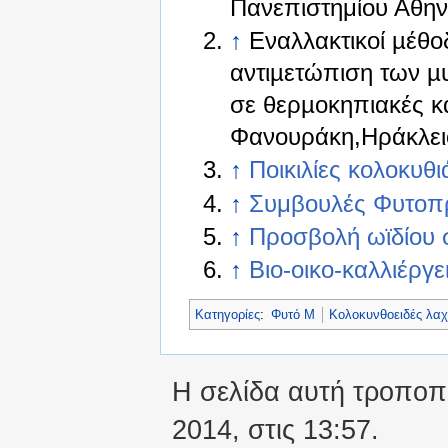
Πανεπιστημίου Αθην
↑
Εναλλακτικοί µέθο
αντιµετώπιση των µ
σε θερµοκηπιακές καλ
Φανουράκη,Ηράκλει
↑
Ποικιλίες κολοκυθι
↑
Συμβουλές Φυτοπρ
↑
Προσβολή ωϊδίου 
↑
Βιο-οικο-καλλιέργε
Κατηγορίες
:
Φυτό Μ
Κολοκυνθοειδές λαχ
Η σελίδα αυτή τροποπο
2014, στις 13:57.