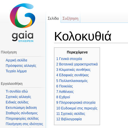
Σελίδα
Συζήτηση
Κολοκυθιά
Μετάβαση σε:
πλοήγηση
,
αναζήτηση
Πλοήγηση
Περιεχόμενα
1
Γενικά στοιχεία
Αρχική σελίδα
2
Βοτανικά χαρακτηριστικά
Πρόσφατες αλλαγές
3
Κλιματικές συνθήκες
Τυχαίο λήμμα
4
Εδαφικές συνθήκες
5
Πολλαπλασιασμός
Εργαλειοθήκη
6
Ποικιλίες
Τι συνδέει εδώ
7
Ασθένειες
Σχετικές αλλαγές
8
Εχθροί
Ειδικές σελίδες
9
Πληροφοριακά στοιχεία
Εκτυπώσιμη έκδοση
10
Ευδοκιμεί στις περιοχές
Σταθερός σύνδεσμος
11
Σχετικές σελίδες
Πληροφορίες σελίδας
12
Βιβλιογραφία
Πλοήγηση στις ιδιότητες