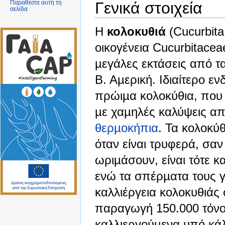
Γενικά στοιχεία
Παραθέστε αυτή τη
σελίδα
H
κολοκυθιά
(Cucurbita
οικογένεια Cucurbitacea
µεγάλες εκτάσεις από τα
Β. Αµερική. Ιδιαίτερο ε
πρώιµα κολοκύθια, που 
µε χαµηλές καλύψεις απ
θερµοκήπια
. Τα κολοκύ
όταν είναι τρυφερά, σα
ωριµάσουν, είναι τότε κ
ενώ τα σπέρµατα τους γ
καλλιέργεια κολοκυθιάς
παραγωγή 150.000 τόνου
καλλιεργούµενα υπό κάλ