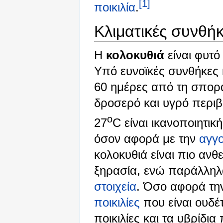
[1]
ποικιλία
.
Κλιματικές συνθή
Η
κολοκυθιά
είναι φυτό
Υπό ευνοϊκές συνθήκες κ
60 ημέρες από τη σπορ
δροσερό και υγρό περιβ
o
27
C είναι ικανοποιητικ
όσον αφορά με την
αγγ
κολοκυθιά είναι πιο ανθ
ξηρασία, ενώ παράλληλα
στοιχεία
. Όσο αφορά τη
ποικιλίες
που είναι ουδέ
ποικιλίες και τα υβρίδι