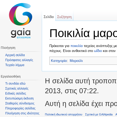
Σελίδα
Συζήτηση
Ποικιλία μαρ
Μετάβαση σε:
πλοήγηση
,
αναζήτηση
Πρόκειται για
ποικιλία
ταχείας ανάπτυξης με
Πλοήγηση
πάχους. Είναι ανθεκτικό στο
ωΐδιο
και στον
Αρχική σελίδα
Πρόσφατες αλλαγές
Κατηγορία
:
Μαρούλι
Τυχαίο λήμμα
Εργαλειοθήκη
Η σελίδα αυτή τροποπο
Τι συνδέει εδώ
2013, στις 07:22.
Σχετικές αλλαγές
Ειδικές σελίδες
Εκτυπώσιμη έκδοση
Αυτή η σελίδα έχει πρ
Σταθερός σύνδεσμος
Πληροφορίες σελίδας
Πλοήγηση στις ιδιότητες
Πολιτική ιδιωτικού απορρήτου
Σχετικά με GAIApedia