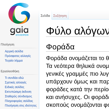
Σελίδα
Συζήτηση
Φύλο αλόγω
Μετάβαση σε:
πλοήγηση
,
αναζήτηση
Φοράδα
Πλοήγηση
Αρχική σελίδα
Πρόσφατες αλλαγές
Φοράδα
ονομάζεται το 
Τυχαίο λήμμα
Τα νεότερα θηλυκά ονο
Εργαλειοθήκη
γενικές γραμμές πιο λυγ
Τι συνδέει εδώ
υπάρχουν όμως και παρα
Σχετικές αλλαγές
Ειδικές σελίδες
φοράδες κατά την περίοδ
Εκτυπώσιμη έκδοση
και ανήσυχες. Οι φορά
Σταθερός σύνδεσμος
Πληροφορίες σελίδας
σκοπούς ονομάζονται 
Πλοήγηση στις ιδιότητες