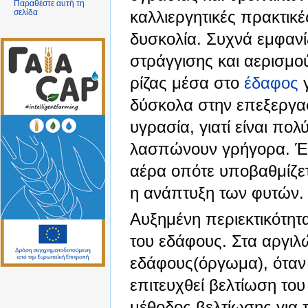
Παραθέστε αυτή τη
καλλιεργητικές πρακτικ
σελίδα
δυσκολία. Συχνά εμφαν
στράγγισης και αερισμο
ρίζας μέσα στο
έδαφος
γ
δύσκολα στην επεξεργα
υγρασία, γιατί είναι πο
λασπώνουν γρήγορα. Έτσ
αέρα οπότε υποβαθμίζετ
η ανάπτυξη των φυτών.
Αυξημένη περιεκτικότητα
του εδάφους. Στα αργιλ
εδάφους(όργωμα), όταν 
επιτευχθεί βελτίωση το
μέθοδος βελτίωσης για 