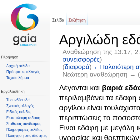
Σελίδα
Συζήτηση
Αργιλώδη εδ
Αναθεώρηση της 13:17, 2
Πλοήγηση
συνεισφορές
)
(
διαφορά
)
←Παλαιότερη 
Αρχική σελίδα
Πρόσφατες αλλαγές
Νεώτερη αναθεώρηση → (
Τυχαίο λήμμα
Μετάβαση σε:
πλοήγηση
,
αναζήτηση
Λέγονται και
βαριά εδά
Εργαλειοθήκη
περιλαμβάνει τα εδάφη 
Τι συνδέει εδώ
αργίλου είναι τουλάχιστ
Σχετικές αλλαγές
Ειδικές σελίδες
περιπτώσεις το ποσοστ
Εκτυπώσιμη έκδοση
Σταθερός σύνδεσμος
Είναι εδάφη με μεγάλη 
Πληροφορίες σελίδας
υγρασίας και θρεπτικών 
Πλοήγηση στις ιδιότητες