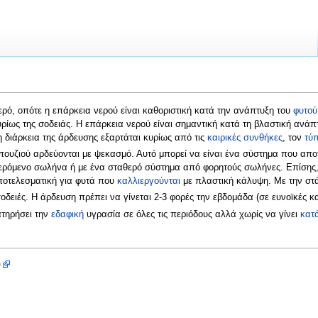
ρό, οπότε η επάρκεια νερού είναι καθοριστική κατά την ανάπτυξη του
φυτού
ρίως της σοδειάς. Η επάρκεια νερού είναι σημαντική κατά τη βλαστική ανάπ
 διάρκεια της άρδευσης εξαρτάται κυρίως από τις
καιρικές συνθήκες
, τον
τύ
ουζιού αρδεύονται με ψεκασμό. Αυτό μπορεί να είναι ένα σύστημα που αποτ
φερόμενο σωλήνα ή με ένα σταθερό σύστημα από φορητούς σωλήνες. Επίσης
αποτελεσματική για φυτά που
καλλιεργούνται
με πλαστική κάλυψη. Με την στά
σοδειές. Η άρδευση πρέπει να γίνεται 2-3 φορές την εβδομάδα (σε ευνοϊκές κ
ατηρήσει την
εδαφική
υγρασία σε όλες τις περιόδους αλλά χωρίς να γίνει
κατ
ύ