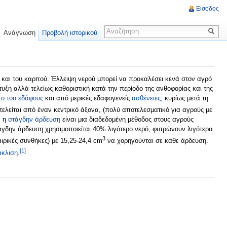
Είσοδος
Ανάγνωση
Προβολή ιστορικού
και του καρπού. Έλλειψη νερού μπορεί να προκαλέσει κενά στον αγρό
τυξη αλλά τελείως καθοριστική κατά την περίοδο της ανθοφορίας και της
πο του εδάφους
και από μερικές εδαφογενείς
ασθένειες
, κυρίως μετά τη
ελείται από έναν κεντρικό άξονα, (πολύ αποτελεσματικό για αγρούς με
, η
στάγδην άρδευση
είναι μια διαδεδομένη μέθοδος στους αγρούς
γδην άρδευση χρησιμοποιείται 40% λιγότερο νερό, φυτρώνουν λιγότερα
3
αιρικές συνθήκες) με 15,25-24,4 cm
να χορηγούνται σε κάθε άρδευση.
[1]
άκλιση
.