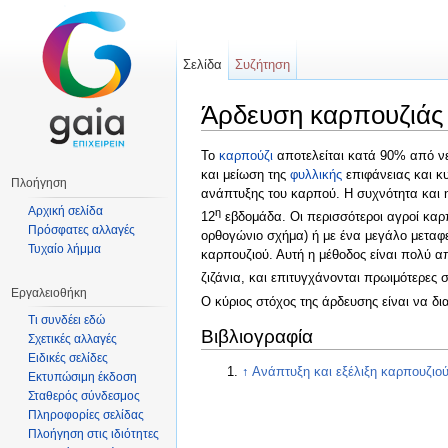
Σελίδα
Συζήτηση
Άρδευση καρπουζιάς
Μετάβαση σε:
πλοήγηση
,
αναζήτηση
Το
καρπούζι
αποτελείται κατά 90% από νε
και μείωση της
φυλλικής
επιφάνειας και κυ
Πλοήγηση
ανάπτυξης του καρπού. Η συχνότητα και η
Αρχική σελίδα
η
12
εβδομάδα. Οι περισσότεροι αγροί καρπ
Πρόσφατες αλλαγές
ορθογώνιο σχήμα) ή με ένα μεγάλο μετα
Τυχαίο λήμμα
καρπουζιού. Αυτή η μέθοδος είναι πολύ 
ζιζάνια, και επιτυγχάνονται πρωιμότερες 
Εργαλειοθήκη
Ο κύριος στόχος της άρδευσης είναι να δι
Τι συνδέει εδώ
Βιβλιογραφία
Σχετικές αλλαγές
Ειδικές σελίδες
↑
Ανάπτυξη και εξέλιξη καρπουζιο
Εκτυπώσιμη έκδοση
Σταθερός σύνδεσμος
Πληροφορίες σελίδας
Πλοήγηση στις ιδιότητες