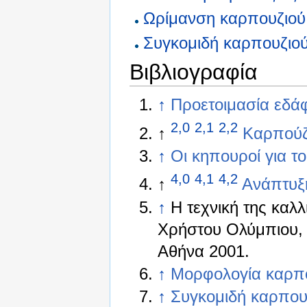
Ωρίμανση καρπουζιού
Συγκομιδή καρπουζιο
Βιβλιογραφία
↑
Προετοιμασία εδά
2,0
2,1
2,2
↑
Καρπούζ
↑
Οι κηπουροί για τ
4,0
4,1
4,2
↑
Ανάπτυξη
↑
Η τεχνική της καλ
Χρήστου Ολύμπιου,
Αθήνα 2001.
↑
Μορφολογία καρπ
↑
Συγκομιδή καρπου