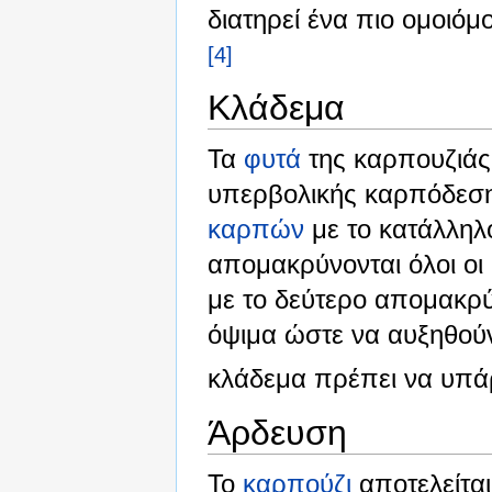
διατηρεί ένα πιο ομοιό
[4]
Κλάδεμα
Τα
φυτά
της καρπουζιάς
υπερβολικής καρπόδεση
καρπών
με το κατάλληλ
απομακρύνονται όλοι οι
με το δεύτερο απομακρύ
όψιμα ώστε να αυξηθούν
κλάδεμα πρέπει να υπά
Άρδευση
Το
καρπούζι
αποτελείτα