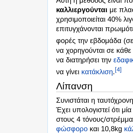
Αυτή η μέθοδος είναι π
καλλιεργούνται
με πλασ
χρησιμοποιείται 40% λιγ
επιτυγχάνονται πρωιμότε
φορές την εβδομάδα (σε
να χορηγούνται σε κάθε
να διατηρήσει την
εδαφι
[4]
να γίνει
κατάκλιση
.
Λίπανση
Συνιστάται η ταυτόχρον
Έχει υπολογιστεί ότι μί
στους 4 τόνους/στρέμμα
φώσφορο
και 10,8kg
κά