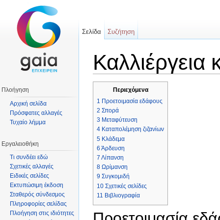
Σελίδα
Συζήτηση
Καλλιέργεια 
Μετάβαση σε:
πλοήγηση
,
αναζήτηση
Πλοήγηση
Περιεχόμενα
1
Προετοιμασία εδάφους
Αρχική σελίδα
2
Σπορά
Πρόσφατες αλλαγές
3
Μεταφύτευση
Τυχαίο λήμμα
4
Καταπολέμηση ζιζανίων
5
Κλάδεμα
Εργαλειοθήκη
6
Άρδευση
Τι συνδέει εδώ
7
Λίπανση
Σχετικές αλλαγές
8
Ωρίμανση
Ειδικές σελίδες
9
Συγκομιδή
Εκτυπώσιμη έκδοση
10
Σχετικές σελίδες
Σταθερός σύνδεσμος
11
Βιβλιογραφία
Πληροφορίες σελίδας
Προετοιμασία εδ
Πλοήγηση στις ιδιότητες