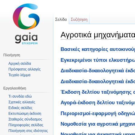
Σελίδα
Συζήτηση
Αγροτικά μηχανήματ
Μετάβαση σε:
πλοήγηση
,
αναζήτηση
Βασικές κατηγορίες αυτοκινο
Πλοήγηση
Εγκεκριμένοι τύποι ελκυστήρ
Αρχική σελίδα
Πρόσφατες αλλαγές
Διαδικασία-δικαιολογητικά έκ
Τυχαίο λήμμα
Διαδικασία-δικαιολογητικά έ
Εργαλειοθήκη
Έκδοση δελτίου ταξινόμησης 
Τι συνδέει εδώ
Αγορά-έκδοση δελτίου ταξινό
Σχετικές αλλαγές
Ειδικές σελίδες
Περιορισμοί-εφαρμογή οδηγιών
Εκτυπώσιμη έκδοση
Σταθερός σύνδεσμος
Νομοθεσία για αγροτικά μηχα
Πληροφορίες σελίδας
Πλοήγηση στις ιδιότητες
Νομοθεσία για ψεκαστικά μηχ