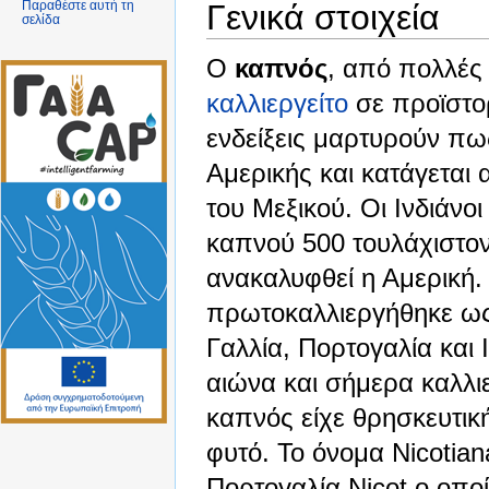
Γενικά στοιχεία
Παραθέστε αυτή τη
σελίδα
Ο
καπνός
, από πολλές ε
καλλιεργείτο
σε προϊστο
ενδείξεις μαρτυρούν πως
Αμερικής και κατάγεται 
του Μεξικού. Οι Ινδιάνο
καπνού 500 τουλάχιστον
ανακαλυφθεί η Αμερική.
πρωτοκαλλιεργήθηκε ως 
Γαλλία, Πορτογαλία και 
αιώνα και σήμερα καλλιε
καπνός είχε θρησκευτικ
φυτό. Το όνομα Nicotia
Πορτογαλία Nicot ο οπο