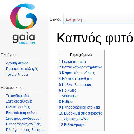
Σελίδα
Συζήτηση
Καπνός φυτό
Μετάβαση σε:
πλοήγηση
,
αναζήτηση
Πλοήγηση
Περιεχόμενα
1
Γενικά στοιχεία
Αρχική σελίδα
2
Βοτανικά χαρακτηριστικά
Πρόσφατες αλλαγές
3
Κλιματικές συνθήκες
Τυχαίο λήμμα
4
Εδαφικές συνθήκες
5
Πολλαπλασιασμός
Εργαλειοθήκη
6
Ποικιλίες
Τι συνδέει εδώ
7
Ασθένειες
Σχετικές αλλαγές
8
Εχθροί
Ειδικές σελίδες
9
Πληροφοριακά στοιχεία
Εκτυπώσιμη έκδοση
10
Ευδοκιμεί στις περιοχές
Σταθερός σύνδεσμος
11
Σχετικές σελίδες
Πληροφορίες σελίδας
12
Βιβλιογραφία
Πλοήγηση στις ιδιότητες