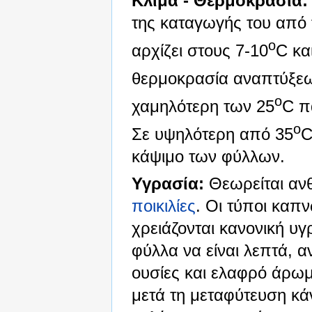
Κλίμα - Θερμοκρασία:
της καταγωγής του από
o
αρχίζει στους 7-10
C κα
θερμοκρασία αναπτύξεω
o
χαμηλότερη των 25
C π
o
Σε υψηλότερη από 35
C
κάψιμο των φύλλων.
Υγρασία:
Θεωρείται ανθ
ποικιλίες
. Οι τύποι καπ
χρειάζονται κανονική υγ
φύλλα να είναι λεπτά, α
ουσίες και ελαφρό άρωμ
μετά τη μεταφύτευση κά