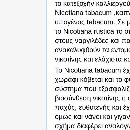
το κατεξοχήν καλλιεργού
Nicotiana tabacum ,καπ
υπογένος tabacum. Σε μ
το Nicotiana rustica το 
στους ναργιλέδες και π
ανακαλυφθούν τα εντομ
νικοτίνης και ελάχιστα κα
Το Nicotiana tabacum έ
χωράφι κόβεται και το 
σύστημα που εξασφαλίζε
βιοσύνθεση νικοτίνης η 
παχύς, ευθυτενής και έ
όμως και νάνοι και γιγα
σχήμα διαφέρει αναλόγως