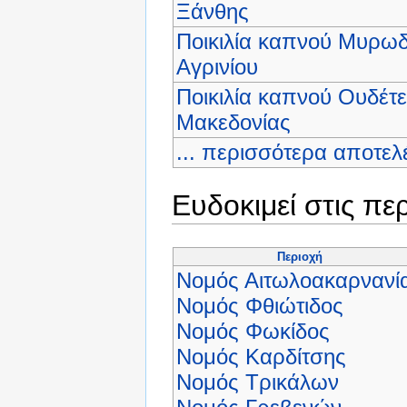
Ξάνθης
Ποικιλία καπνού Μυρω
Αγρινίου
Ποικιλία καπνού Ουδέτ
Μακεδονίας
... περισσότερα αποτε
Ευδοκιμεί στις πε
Περιοχή
Νομός Αιτωλοακαρνανί
Νομός Φθιώτιδος
Νομός Φωκίδος
Νομός Καρδίτσης
Νομός Τρικάλων