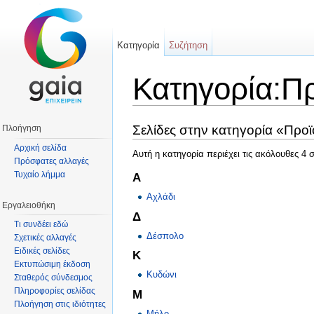
Κατηγορία
Συζήτηση
Κατηγορία:Π
Μετάβαση σε:
πλοήγηση
,
αναζήτηση
Σελίδες στην κατηγορία «Προ
Πλοήγηση
Αρχική σελίδα
Αυτή η κατηγορία περιέχει τις ακόλουθες 4 
Πρόσφατες αλλαγές
Τυχαίο λήμμα
Α
Αχλάδι
Εργαλειοθήκη
Δ
Τι συνδέει εδώ
Δέσπολο
Σχετικές αλλαγές
Ειδικές σελίδες
Κ
Εκτυπώσιμη έκδοση
Κυδώνι
Σταθερός σύνδεσμος
Πληροφορίες σελίδας
Μ
Πλοήγηση στις ιδιότητες
Μήλο