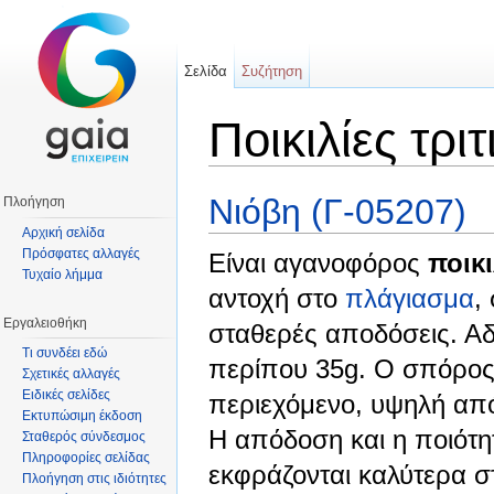
Σελίδα
Συζήτηση
Ποικιλίες τριτ
Μετάβαση σε:
πλοήγηση
,
αναζήτηση
Νιόβη (Γ-05207)
Πλοήγηση
Αρχική σελίδα
Πρόσφατες αλλαγές
Είναι αγανοφόρος
ποικι
Τυχαίο λήμμα
αντοχή στο
πλάγιασμα
,
Εργαλειοθήκη
σταθερές αποδόσεις. Αδ
Τι συνδέει εδώ
περίπου 35g. Ο σπόρος 
Σχετικές αλλαγές
Ειδικές σελίδες
περιεχόμενο, υψηλή από
Εκτυπώσιμη έκδοση
Η απόδοση και η ποιότη
Σταθερός σύνδεσμος
Πληροφορίες σελίδας
εκφράζονται καλύτερα σ
Πλοήγηση στις ιδιότητες