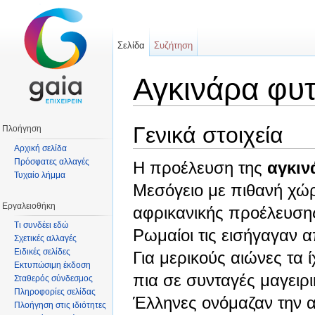
Σελίδα
Συζήτηση
Αγκινάρα φυ
Μετάβαση σε:
πλοήγηση
,
αναζήτηση
Γενικά στοιχεία
Πλοήγηση
Αρχική σελίδα
Πρόσφατες αλλαγές
Η προέλευση της
αγκιν
Τυχαίο λήμμα
Μεσόγειο με πιθανή χώρ
Εργαλειοθήκη
αφρικανικής προέλευσης
Τι συνδέει εδώ
Ρωμαίοι τις εισήγαγαν α
Σχετικές αλλαγές
Ειδικές σελίδες
Για μερικούς αιώνες τα 
Εκτυπώσιμη έκδοση
πια σε συνταγές μαγειρι
Σταθερός σύνδεσμος
Πληροφορίες σελίδας
Έλληνες ονόμαζαν την αγ
Πλοήγηση στις ιδιότητες