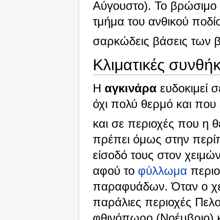
Αύγουστο). Το βρώσιμο 
τμήμα του ανθικού ποδίσ
σαρκώδεις βάσεις των 
Κλιματικές συνθή
Η
αγκινάρα
ευδοκιμεί σ
όχι πολύ θερμό και που
και σε περιοχές που η 
πρέπει όμως στην περί
είσοδό τους στον χειμώ
αφού το
φύλλωμα
περιο
παραφυάδων. Όταν ο χε
παράλιες περιοχές Πελο
φθινόπωρο (Νοέμβριο) κα