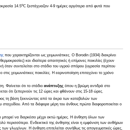
o
οκρασία 14.5
C ξεστάχυαζαν 4-9 ημέρες αργότερα από φυτά που
ης
που χαρακτηρίζονται ως χειμωνιάτικες. Ο Βorodin (1934) διακρίνει
ρμοκρασίες) και ιδιαίτερα απαιτητικές ή επίμονες ποικιλίες (έχουν
κή όταν συντελείται στο στάδιο του υγρού σπόρου (υγρασία περίπου
ο στις χειμωνιάτικες ποικιλίες. Η εαρινοποίηση επιταχύνει το χρόνο
η. Φαίνεται ότι το στάδιο
ανάπτυξης
όπου η βρώμη αντιδρά στο
εται ότι ξεπερνούν τις 12 ώρες και φθάνουν στις 15-18 ώρες.
προς τη βάση ξεκινώντας από τα άκρα των καταβολών των
 σταχυδίου. Από τα διάφορα μέρη του άνθους πρώτα διαφοροποιείται ο
 μπορεί να διαρκέσει μέχρι οκτώ ημέρες. Η άνθηση όλων των
πολύ περισσότερο. Ενδεικτικό της άνθησης είναι η εμφάνιση των ανθήρων
 των γλωχίνων. Η άνθηση επιτελείται συνήθως τις απογευματικές ώρες,