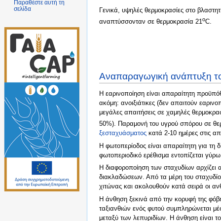
Παραθέστε αυτή τη
σελίδα
Γενικά, υψηλές θερμοκρασίες στο βλαστη
o
αναπτύσσονταν σε θερμοκρασία 21
C.
Αναπαραγωγική ανάπτυξη το
Η εαρινοποίηση είναι απαραίτητη προϋπό
ακόμη: ανοιξιάτικες (δεν απαιτούν εαρινο
μεγάλες απαιτήσεις σε χαμηλές θερμοκρασ
50%). Παραμονή του υγρού σπόρου σε θε
ξεσταχυάσματος
κατά 2-10 ημέρες στις απα
Η φωτοπερίοδος είναι απαραίτητη για τη 
φωτοπεριοδικό ερέθισμα εντοπίζεται γύρω
Η διαφοροποίηση των σταχυδίων αρχίζει 
διακλαδώσεων. Από τα μέρη του σταχυδίο
χιτώνας και ακολουθούν κατά σειρά οι ανθ
Η άνθηση ξεκινά από την κορυφή της φόβ
ταξιανθιών ενός φυτού συμπληρώνεται μέσ
μεταξύ των λεπυριδίων. Η άνθηση είναι 