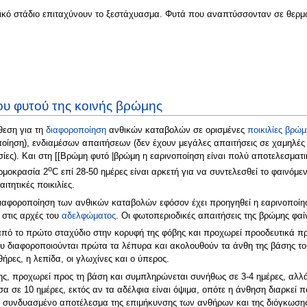
τικό στάδιο επιταχύνουν το ξεστάχυασμα. Φυτά που αναπτύσσονταν σε θερμ
υ φυτού της κοινής βρώμης
θεση για τη
διαφοροποίηση
ανθικών καταβολών σε ορισμένες
ποικιλίες βρώμ
ποίηση), ενδιαμέσων απαιτήσεων (δεν έχουν μεγάλες απαιτήσεις σε χαμηλές θε
ίες). Και στη [[Βρώμη φυτό |βρώμη η εαρινοποίηση είναι πολύ αποτελεσματι
o
ρμοκρασία 2
C επί 28-50 ημέρες είναι αρκετή για να συντελεσθεί το φαινόμεν
ιτητικές ποικιλίες.
διαφοροποίηση των ανθικών καταβολών εφόσον έχει προηγηθεί η εαρινοποίησ
 στις αρχές του
αδελφώματος
. Οι φωτοπεριοδικές απαιτήσεις της βρώμης φαίν
από το πρώτο σταχύδιο στην κορυφή της φόβης και προχωρεί προοδευτικά 
υ διαφοροποιούνται πρώτα τα λέπυρα και ακολουθούν τα άνθη της βάσης του
ήρες, η λεπίδα, οι γλωχίνες και ο ύπερος.
ης, προχωρεί προς τη βάση και συμπληρώνεται συνήθως σε 3-4 ημέρες, αλλά
α σε 10 ημέρες, εκτός αν τα αδέλφια είναι όψιμα, οπότε η άνθηση διαρκεί 
το συνδυασμένο αποτέλεσμα της επιμήκυνσης των ανθήρων και της διόγκωσης