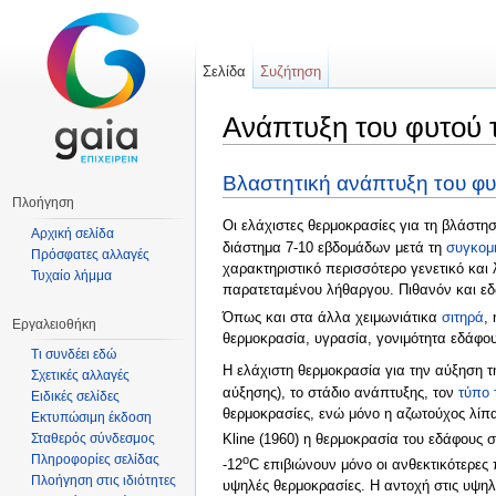
Σελίδα
Συζήτηση
Ανάπτυξη του φυτού 
Μετάβαση σε:
πλοήγηση
,
αναζήτηση
Βλαστητική ανάπτυξη του φυ
Πλοήγηση
Οι ελάχιστες θερμοκρασίες για τη βλάστη
Αρχική σελίδα
διάστημα 7-10 εβδομάδων μετά τη
συγκομ
Πρόσφατες αλλαγές
χαρακτηριστικό περισσότερο γενετικό και 
Τυχαίο λήμμα
παρατεταμένου λήθαργου. Πιθανόν και εδ
Όπως και στα άλλα χειμωνιάτικα
σιτηρά
,
Εργαλειοθήκη
θερμοκρασία, υγρασία, γονιμότητα εδάφου
Τι συνδέει εδώ
Η ελάχιστη θερμοκρασία για την αύξηση τη
Σχετικές αλλαγές
αύξησης), το στάδιο ανάπτυξης, τον
τύπο 
Ειδικές σελίδες
θερμοκρασίες, ενώ μόνο η αζωτούχος λίπαν
Εκτυπώσιμη έκδοση
Kline (1960) η θερμοκρασία του εδάφους 
Σταθερός σύνδεσμος
Πληροφορίες σελίδας
o
-12
C επιβιώνουν μόνο οι ανθεκτικότερες 
Πλοήγηση στις ιδιότητες
υψηλές θερμοκρασίες. Η αντοχή στις υψηλέ