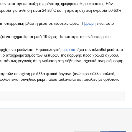
γουν μετά την επίτευξη της μέγιστης ημερήσιας θερμοκρασίας. Εάν
o
κρασία για άνθηση είναι 24-26
C και η άριστη σχετική υγρασία 50-60%.
 τη σπερματική βλάστη μέσα σε τέσσερις ώρες. Η
βρώμη
είναι φυτό
ει να σχηματίζεται μετά 19 ώρες. Τα κύτταρα του ενδοσπερμίου
αρχίζει να μειώνεται. Η φυσιολογική
ωρίμαση
έχει συντελεσθεί μετά από
ναι ο αποχρωματισμός των λεπύρων της κορυφής προς χρώμα άχυρου,
ι πάντως γεγονός ότι η ωρίμαση στη φόβη είναι σχετικά ανομοιόμορφη:
καρπών σε σχέση με άλλα φυτικά όργανα (ανώτερο φύλλο, κολεοί,
λλων είναι συνήθως μικρή, αλλά αυξάνεται σε ποικιλίες με ορθότονο