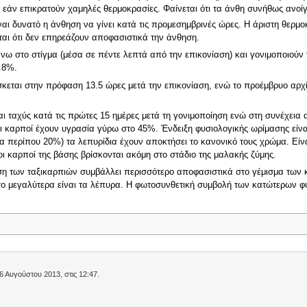
ές εάν επικρατούν χαμηλές θερμοκρασίες. Φαίνεται ότι τα άνθη συνήθως ανοί
ναι δυνατό η άνθηση να γίνει κατά τις προμεσημβρινές ώρες. Η άριστη θερμο
εται ότι δεν επηρεάζουν αποφασιστικά την άνθηση.
ω στο στίγμα (μέσα σε πέντε λεπτά από την επικονίαση) και γονιμοποιούν
.8%.
κεται στην πρόφαση 13.5 ώρες μετά την επικονίαση, ενώ το προέμβρυο αρχίζ
αι ταχύς κατά τις πρώτες 15 ημέρες μετά τη γονιμοποίηση ενώ στη συνέχεια 
οι καρποί έχουν υγρασία γύρω στο 45%. Ένδειξη φυσιολογικής ωρίμασης εί
α περίπου 20%) τα λεπυρίδια έχουν αποκτήσει το κανονικό τους χρώμα. Είνα
 οι καρποί της βάσης βρίσκονται ακόμη στο στάδιο της μαλακής ζύμης.
ση των ταξικαρπιών συμβάλλει περισσότερο αποφασιστικά στο γέμισμα των 
σο μεγαλύτερα είναι τα λέπυρα. Η φωτοσυνθετική συμβολή των κατώτερων φύ
6 Αυγούστου 2013, στις 12:47.