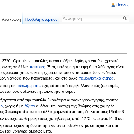
Είσοδος
Ανάγνωση
Προβολή ιστορικού
o
1-37
C. Ορισμένες ποικιλίες παρουσιάζουν λήθαργο για ένα χρονικό
οχρόνιος σε άλλες
ποικιλίες
. Έτσι, υπάρχει η άποψη ότι ο λήθαργος είναι
ουρόχρωμους χιτώνες και τριχωτούς καρπούς παρουσιάζουν ενδείξεις
ωρινή ανοξία που παρατηρείται και στα άλλα
χειμωνιάτικα σιτηρά
.
ένταση του
αδελφώματος
εξαρτάται από περιβαλλοντικούς (φωτισμός,
ιώνεται όσο αυξάνεται η πυκνότητα σποράς.
εξαρτάται από την ποικιλία (ικανότητα αυτοσκληραγώγησης, τρόπος
ιο
, χωρίς ή με
άζωτο
αυξάνει την αντοχή της βρώμης στις χαμηλές
ές θερμοκρασίες από τα άλλα χειμωνιάτικα σιτηρά. Κατά τους Pfeifer &
o
εν αντέχει σε θερμοκρασίες χαμηλότερες από -12
C, ενώ μεταξύ -6 και
οκρασίες έχουν τη δυνατότητα να ανταπεξέλθουν με επιτυχία και στις
ώνεται γρήγορα αμέσως μετά.