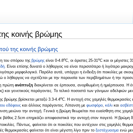
της κοινής βρώμης
τού της κοινής βρώμης
o
o
ση του σπόρου της
βρώμης
είναι 0-4.8
C, οι άριστες 25-31
C και οι μέγιστες 3
ιδή
. Είναι επίσης δυνατό ο λήθαργος να είναι περισσότερο ή λιγότερο μακρ
λιγότερο μορφολογικό. Παρόλα αυτά, υπάρχει η ένδειξη ότι ποικιλίες με σκ
ώ ο λήθαργος να σχετίζεται με την παρουσία των περιβλημάτων ή την προσ
 η πρώτη
ανάπτυξη
διακρίνεται σε έρπουσα, ανορθωμένη ή ημιέρπουσα. Η 
ς) και γενετικούς παράγοντες. Το τελικό ποσοστό των γόνιμων αδελφιών με
o
ς βρώμης βρίσκεται μεταξύ 3.3-4.4
C. Η αντοχή στις χαμηλές θερμοκρασίες 
του εδάφους
και άλλους παράγοντες. Λίπανση με
φωσφόρο
,
κάλι
και
ασβέστ
ση μειώνει την αντοχή. Γενικά η βρώμη θεωρείται πιο ευαίσθητη στις χαμηλ
σε βάθος 2.5cm επηρεάζει αποφασιστικά την αντοχή στον παγετό. Η βρώμη δ
ποικιλίες. Πάντως, φαίνεται ότι οι ποικιλίες που αντέχουν στις χαμηλές θερμ
ς θερμοκρασίες φαίνεται ότι είναι μέγιστη λίγο πριν το
ξεστάχυασμα
ενώ μει