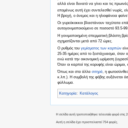
αλλά είναι δυνατό να γίνει και τις πρωιν
επομένως αυτή έχει συντελεσθεί νωρίς, εί
Η βροχή, ο άνεμος και η ηλιοφάνεια φαίν
Οι γυρεόκοκκοι βλαστάνουν ταχύτατα επάν
αυτογονιμοποιούμενο σε ποσοστό 93.5-99
Η γονιμοποιημένη σπερματική βλάστη βρίσ
σχηματίζονται μετά από 72 ώρες.
Ο ρυθμός του
γεμίσματος των καρπών
είν
25-35 ημέρες από το ξεστάχυασμα, όταν 
ενώ κατά την οικονομική ωρίμαση (υγρασί
Όταν οι καρποί της κορυφής είναι ώριμοι,
Όπως και στα άλλα
σιτηρά
, η φωτοσύνθε
κ.λπ.). Η συμβολή της φόβης αυξάνεται ό
φύλλωμα.
Κατηγορία
:
Κατάλογος
Η σελίδα αυτή τροποποιήθηκε τελευταία φορά στις 2
Αυτή η σελίδα έχει προσπελαστεί 754 φορές.