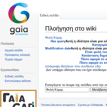
Ειδική σελίδα
Πλοήγηση στο wiki
Μετάβαση σε:
πλοήγηση
,
αναζήτηση
Φυλή Κύμης
Has query
Αυτή η ιδιότητα είναι μια ει
Πλοήγηση
Κατηγορί
Modification date
Αυτή η ιδιότητα είναι μι
Αρχική σελίδα
Είναι φυλή το
Πρόσφατες αλλαγές
Κατάσταση δημο
Πόσο αφορά σε κ
Τυχαίο λήμμα
Πόσο αφορά σε κ
απόκρυψη ιδιοτήτων που συνδέουν εδώ
Δεν υπάρχει ιδιότητα που να έχει σύνδεσμο
Εργαλειοθήκη
Ειδικές σελίδες
Εκτυπώσιμη έκδοση
Εισαγάγετε το όνομα της σελίδας από την ο
Πολιτική ιδιωτικού απορρήτου
Σχετικά με GAIApedia