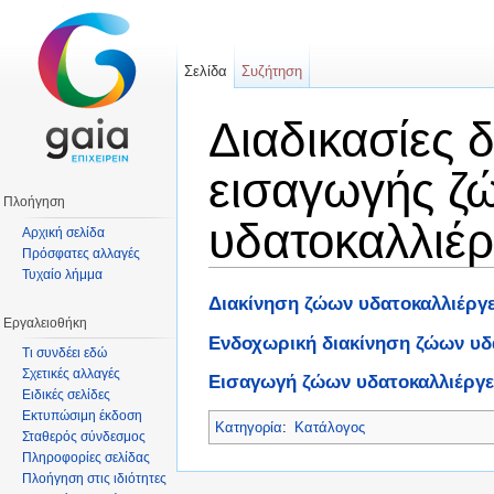
Σελίδα
Συζήτηση
Διαδικασίες 
εισαγωγής ζ
Πλοήγηση
υδατοκαλλιέρ
Αρχική σελίδα
Πρόσφατες αλλαγές
Τυχαίο λήμμα
Μετάβαση σε:
πλοήγηση
,
αναζήτηση
Διακίνηση ζώων υδατοκαλλιέργε
Εργαλειοθήκη
Ενδοχωρική διακίνηση ζώων υδ
Τι συνδέει εδώ
Σχετικές αλλαγές
Εισαγωγή ζώων υδατοκαλλιέργε
Ειδικές σελίδες
Εκτυπώσιμη έκδοση
Κατηγορία
:
Κατάλογος
Σταθερός σύνδεσμος
Πληροφορίες σελίδας
Πλοήγηση στις ιδιότητες