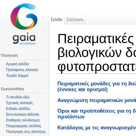
Σελίδα
Συζήτηση
Πειραματικές
βιολογικών δ
Πλοήγηση
φυτοπροστατ
Αρχική σελίδα
Πρόσφατες αλλαγές
Τυχαίο λήμμα
Μετάβαση σε:
πλοήγηση
,
αναζήτηση
Πειραματικές μονάδες για τη δ
(έννοιες και ορισμοί)
Εργαλειοθήκη
Τι συνδέει εδώ
Αναγνώριση πειραματικών μον
Σχετικές αλλαγές
Ειδικές σελίδες
Όροι και προϋποθέσεις για τη 
Εκτυπώσιμη έκδοση
προϊόντων
Σταθερός σύνδεσμος
Πληροφορίες σελίδας
Κατάλογος με τις αναγνωρισμένε
Πλοήγηση στις ιδιότητες