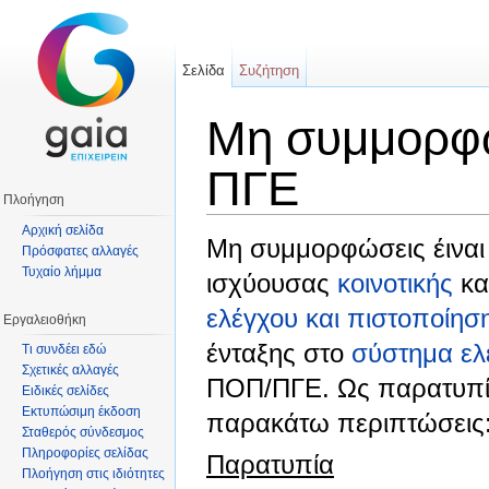
Σελίδα
Συζήτηση
Μη συμμορφώ
ΠΓΕ
Πλοήγηση
Μετάβαση σε:
πλοήγηση
,
αναζήτηση
Αρχική σελίδα
Μη συμμορφώσεις έιναι 
Πρόσφατες αλλαγές
Τυχαίο λήμμα
ισχύουσας
κοινοτικής
κα
ελέγχου και πιστοποίη
Εργαλειοθήκη
ένταξης στο
σύστημα ελ
Τι συνδέει εδώ
Σχετικές αλλαγές
ΠΟΠ/ΠΓΕ. Ως παρατυπία
Ειδικές σελίδες
Εκτυπώσιμη έκδοση
παρακάτω περιπτώσεις
Σταθερός σύνδεσμος
Πληροφορίες σελίδας
Παρατυπία
Πλοήγηση στις ιδιότητες