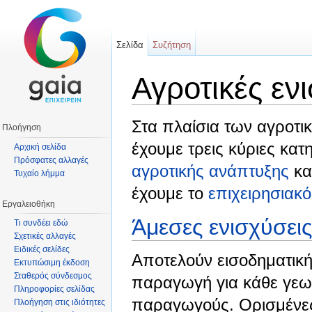
Σελίδα
Συζήτηση
Αγροτικές εν
Μετάβαση σε:
πλοήγηση
,
αναζήτηση
Στα πλαίσια των αγροτι
Πλοήγηση
έχουμε τρεις κύριες κατ
Αρχική σελίδα
Πρόσφατες αλλαγές
αγροτικής ανάπτυξης
κα
Τυχαίο λήμμα
έχουμε το
επιχειρησιακ
Εργαλειοθήκη
Άμεσες ενισχύσεις
Τι συνδέει εδώ
Σχετικές αλλαγές
Ειδικές σελίδες
Αποτελούν εισοδηματικ
Εκτυπώσιμη έκδοση
Σταθερός σύνδεσμος
παραγωγή για κάθε γεω
Πληροφορίες σελίδας
παραγωγούς. Ορισμένες 
Πλοήγηση στις ιδιότητες